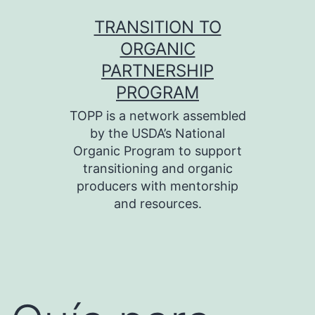
Skip
TRANSITION TO
to
ORGANIC
content
PARTNERSHIP
PROGRAM
TOPP is a network assembled
by the USDA’s National
Organic Program to support
transitioning and organic
producers with mentorship
and resources.