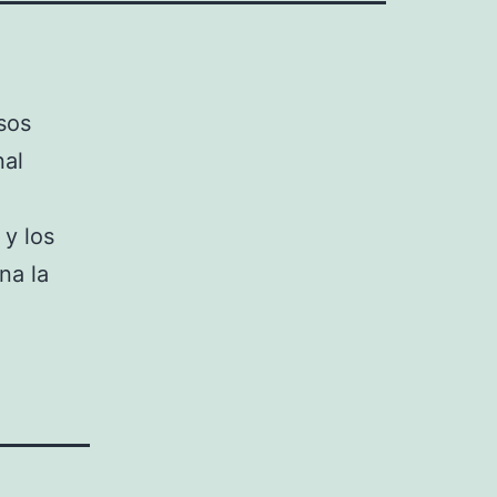
sos
nal
 y los
na la