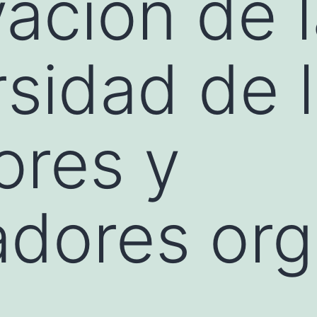
ación de l
rsidad de 
ores y
cadores or