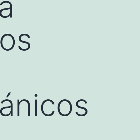
a
los
gánicos