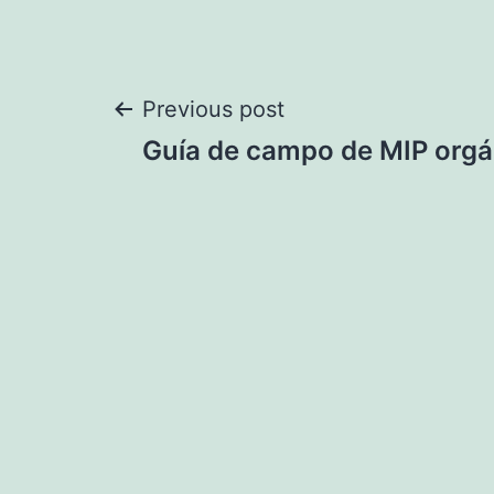
Navegación
Previous post
Guía de campo de MIP orgá
de
entradas