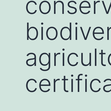
conserv
biodive
agricult
certifi