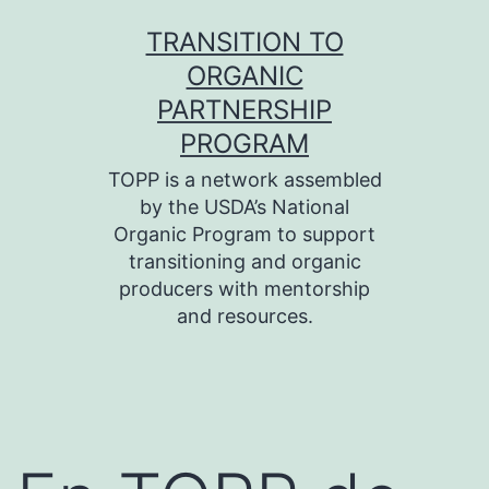
Skip
TRANSITION TO
to
ORGANIC
content
PARTNERSHIP
PROGRAM
TOPP is a network assembled
by the USDA’s National
Organic Program to support
transitioning and organic
producers with mentorship
and resources.