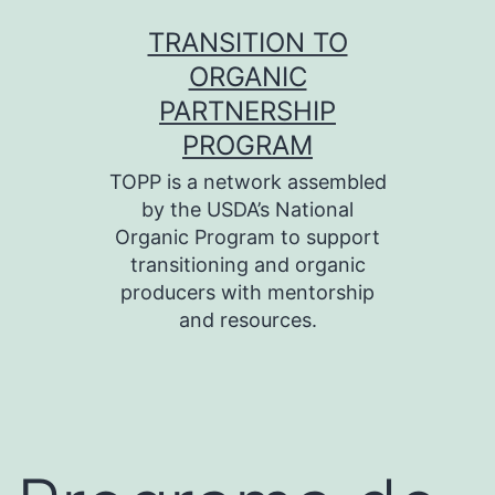
Skip
TRANSITION TO
to
ORGANIC
content
PARTNERSHIP
PROGRAM
TOPP is a network assembled
by the USDA’s National
Organic Program to support
transitioning and organic
producers with mentorship
and resources.