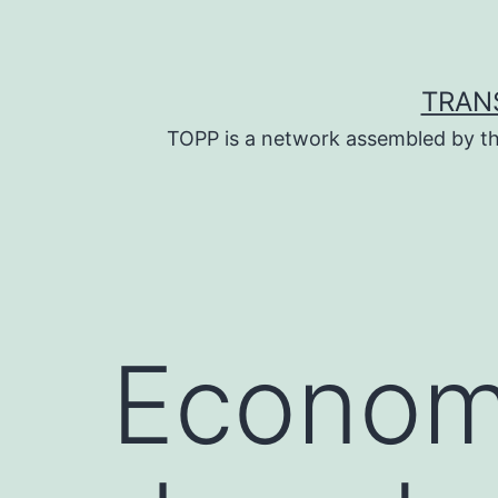
Skip
to
content
TRAN
TOPP is a network assembled by th
Economí