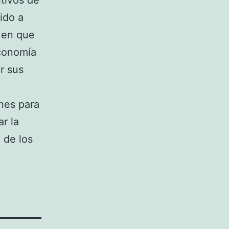
tivos de
ido a
 en que
Economía
r sus
nes para
r la
 de los