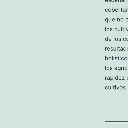
escenari
cobertur
que no e
los cult
de los c
resultad
holístic
los agri
rapidez 
cultivos