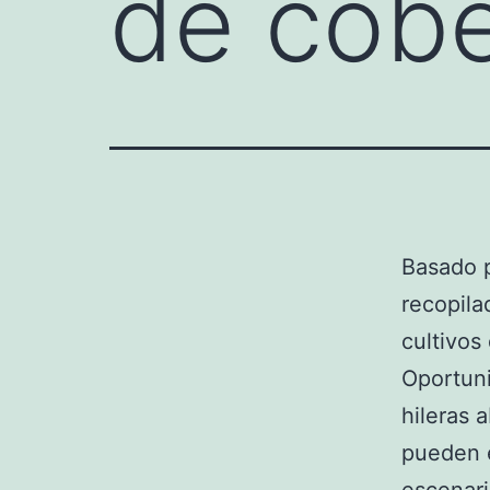
de cobe
Basado 
recopila
cultivos
Oportuni
hileras 
pueden e