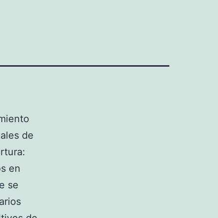
miento
nales de
rtura:
os en
e se
arios