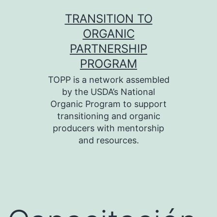
Skip
TRANSITION TO
to
ORGANIC
content
PARTNERSHIP
PROGRAM
TOPP is a network assembled
by the USDA’s National
Organic Program to support
transitioning and organic
producers with mentorship
and resources.