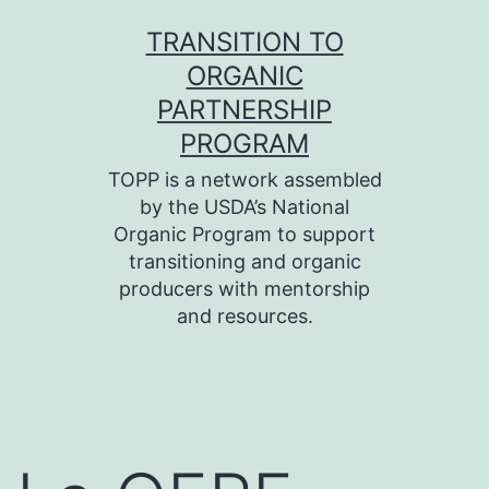
Skip
TRANSITION TO
to
ORGANIC
content
PARTNERSHIP
PROGRAM
TOPP is a network assembled
by the USDA’s National
Organic Program to support
transitioning and organic
producers with mentorship
and resources.