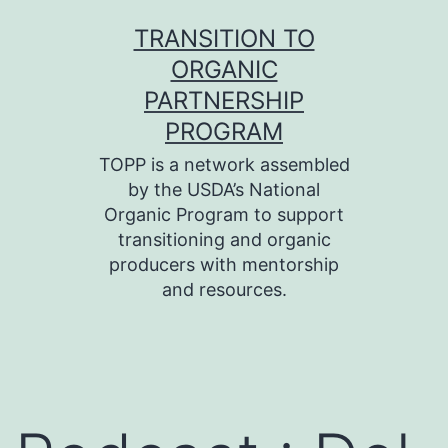
Skip
TRANSITION TO
to
ORGANIC
content
PARTNERSHIP
PROGRAM
TOPP is a network assembled
by the USDA’s National
Organic Program to support
transitioning and organic
producers with mentorship
and resources.