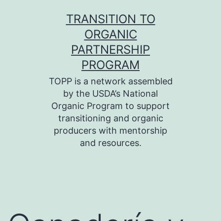
Skip
TRANSITION TO
to
ORGANIC
content
PARTNERSHIP
PROGRAM
TOPP is a network assembled
by the USDA’s National
Organic Program to support
transitioning and organic
producers with mentorship
and resources.