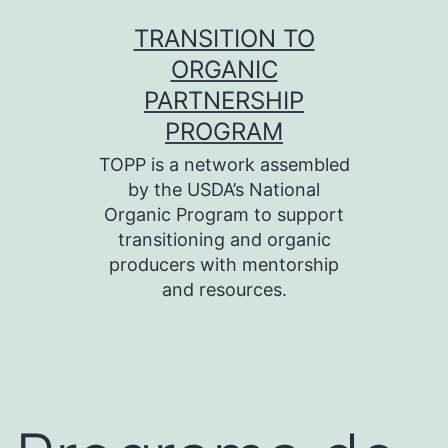
Skip
TRANSITION TO
to
ORGANIC
content
PARTNERSHIP
PROGRAM
TOPP is a network assembled
by the USDA’s National
Organic Program to support
transitioning and organic
producers with mentorship
and resources.