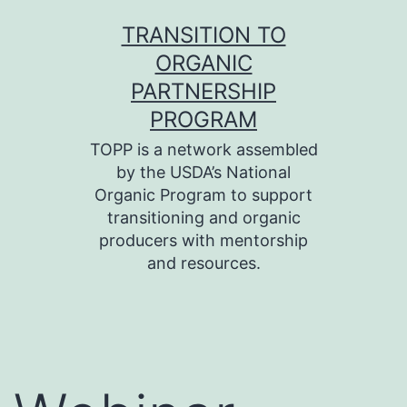
Skip
TRANSITION TO
to
ORGANIC
content
PARTNERSHIP
PROGRAM
TOPP is a network assembled
by the USDA’s National
Organic Program to support
transitioning and organic
producers with mentorship
and resources.