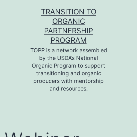
Skip
TRANSITION TO
to
ORGANIC
content
PARTNERSHIP
PROGRAM
TOPP is a network assembled
by the USDA’s National
Organic Program to support
transitioning and organic
producers with mentorship
and resources.