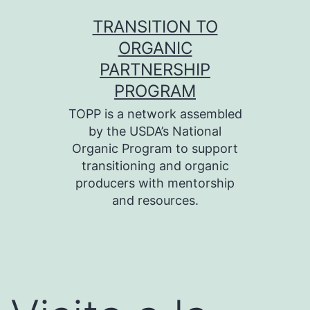
Skip
TRANSITION TO
to
ORGANIC
content
PARTNERSHIP
PROGRAM
TOPP is a network assembled
by the USDA’s National
Organic Program to support
transitioning and organic
producers with mentorship
and resources.