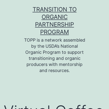
Skip
TRANSITION TO
to
ORGANIC
content
PARTNERSHIP
PROGRAM
TOPP is a network assembled
by the USDA’s National
Organic Program to support
transitioning and organic
producers with mentorship
and resources.