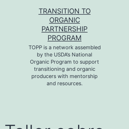
Skip
TRANSITION TO
to
ORGANIC
content
PARTNERSHIP
PROGRAM
TOPP is a network assembled
by the USDA’s National
Organic Program to support
transitioning and organic
producers with mentorship
and resources.