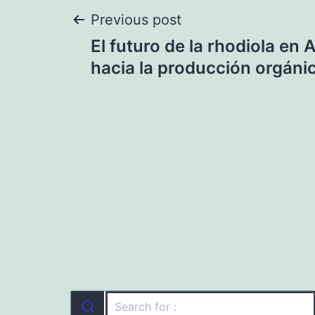
Navegación
Previous post
El futuro de la rhodiola en
de
hacia la producción orgáni
entradas