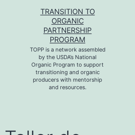
Skip
TRANSITION TO
to
ORGANIC
content
PARTNERSHIP
PROGRAM
TOPP is a network assembled
by the USDA’s National
Organic Program to support
transitioning and organic
producers with mentorship
and resources.