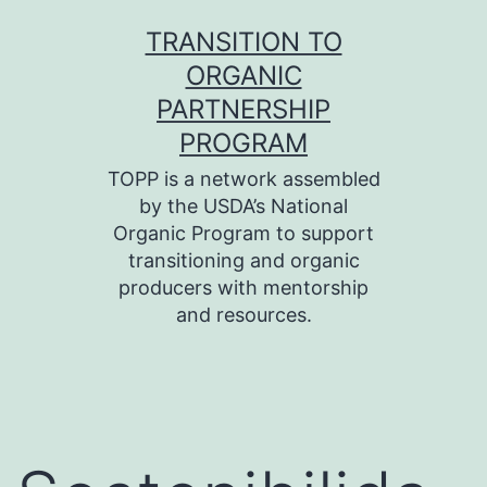
Skip
TRANSITION TO
to
ORGANIC
content
PARTNERSHIP
PROGRAM
TOPP is a network assembled
by the USDA’s National
Organic Program to support
transitioning and organic
producers with mentorship
and resources.