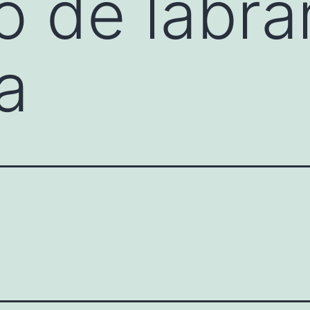
o de labr
a