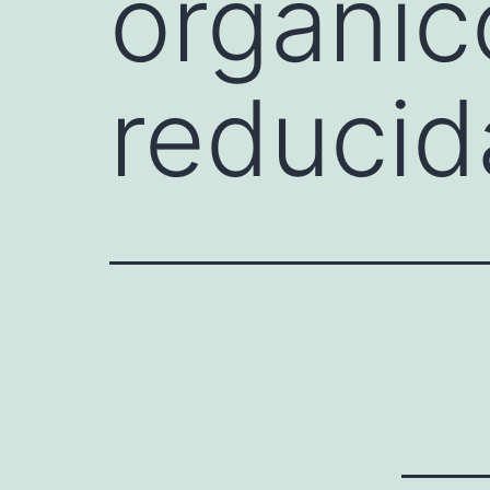
orgánic
reducid