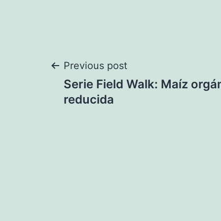
Navegación
Previous post
Serie Field Walk: Maíz orgá
de
reducida
entradas