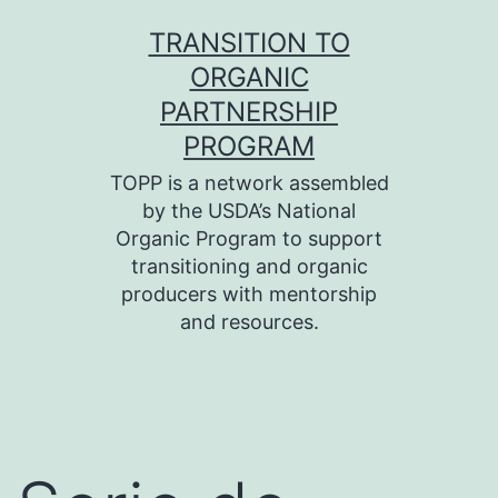
Skip
TRANSITION TO
to
ORGANIC
content
PARTNERSHIP
PROGRAM
TOPP is a network assembled
by the USDA’s National
Organic Program to support
transitioning and organic
producers with mentorship
and resources.