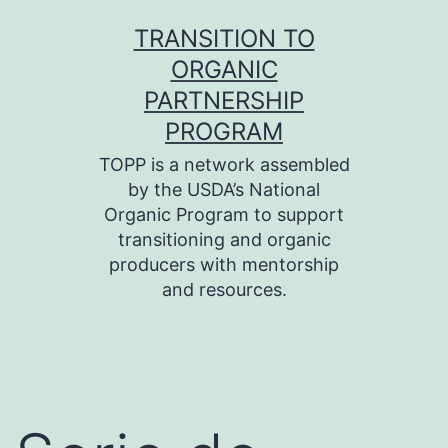
Skip
TRANSITION TO
to
ORGANIC
content
PARTNERSHIP
PROGRAM
TOPP is a network assembled
by the USDA’s National
Organic Program to support
transitioning and organic
producers with mentorship
and resources.