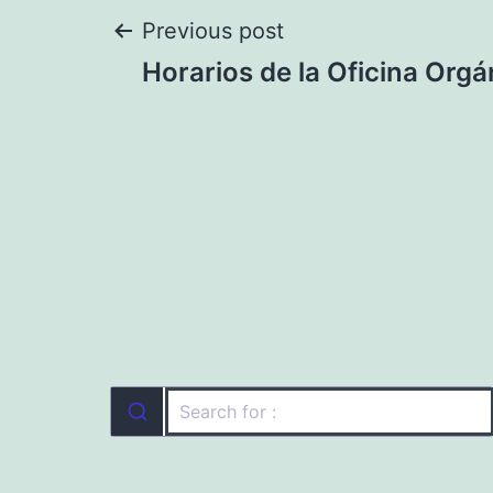
Navegación
Previous post
Horarios de la Oficina Orgá
de
entradas