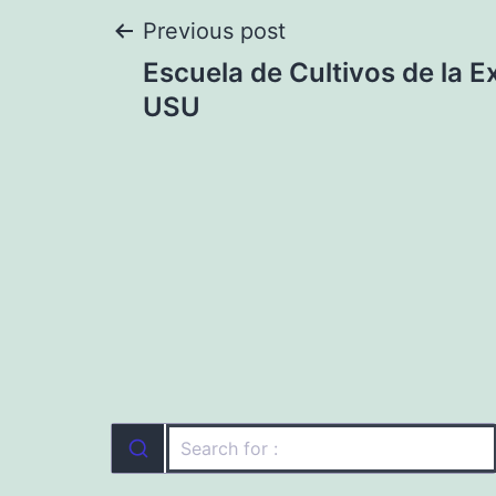
Navegación
Previous post
Escuela de Cultivos de la E
de
USU
entradas