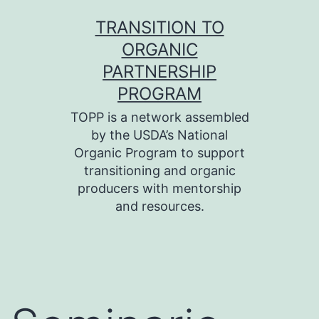
Skip
TRANSITION TO
to
ORGANIC
content
PARTNERSHIP
PROGRAM
TOPP is a network assembled
by the USDA’s National
Organic Program to support
transitioning and organic
producers with mentorship
and resources.