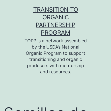
Skip
TRANSITION TO
to
ORGANIC
content
PARTNERSHIP
PROGRAM
TOPP is a network assembled
by the USDA’s National
Organic Program to support
transitioning and organic
producers with mentorship
and resources.