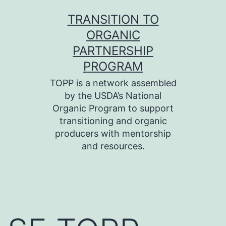
Skip
TRANSITION TO
to
ORGANIC
content
PARTNERSHIP
PROGRAM
TOPP is a network assembled
by the USDA’s National
Organic Program to support
transitioning and organic
producers with mentorship
and resources.