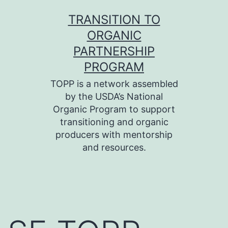
Skip
TRANSITION TO
to
ORGANIC
content
PARTNERSHIP
PROGRAM
TOPP is a network assembled
by the USDA’s National
Organic Program to support
transitioning and organic
producers with mentorship
and resources.