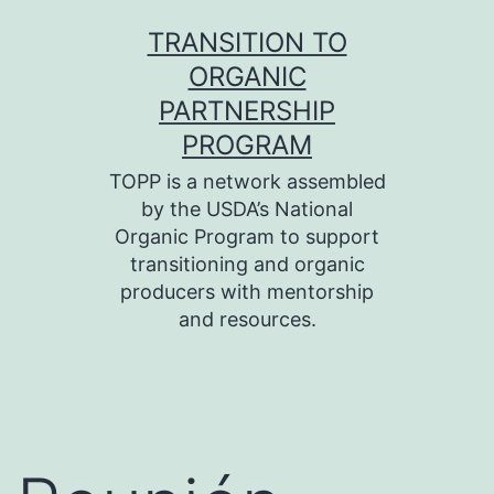
Skip
TRANSITION TO
to
ORGANIC
content
PARTNERSHIP
PROGRAM
TOPP is a network assembled
by the USDA’s National
Organic Program to support
transitioning and organic
producers with mentorship
and resources.