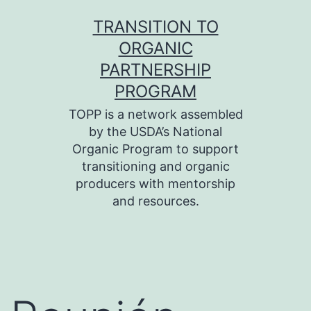
Skip
TRANSITION TO
to
ORGANIC
content
PARTNERSHIP
PROGRAM
TOPP is a network assembled
by the USDA’s National
Organic Program to support
transitioning and organic
producers with mentorship
and resources.