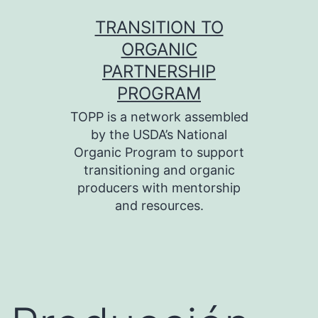
Skip
TRANSITION TO
to
ORGANIC
content
PARTNERSHIP
PROGRAM
TOPP is a network assembled
by the USDA’s National
Organic Program to support
transitioning and organic
producers with mentorship
and resources.