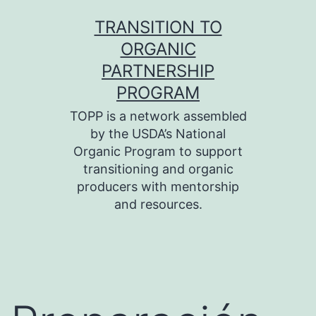
Skip
TRANSITION TO
to
ORGANIC
content
PARTNERSHIP
PROGRAM
TOPP is a network assembled
by the USDA’s National
Organic Program to support
transitioning and organic
producers with mentorship
and resources.