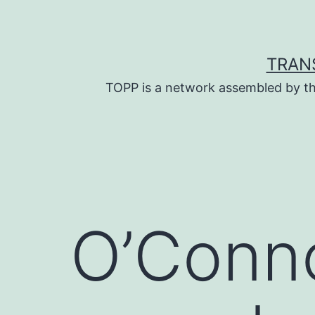
Skip
to
content
TRAN
TOPP is a network assembled by th
O’Conno