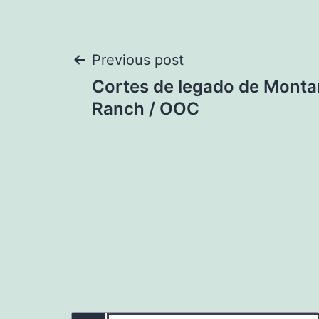
Navegación
Previous post
Cortes de legado de Mont
de
Ranch / OOC
entradas