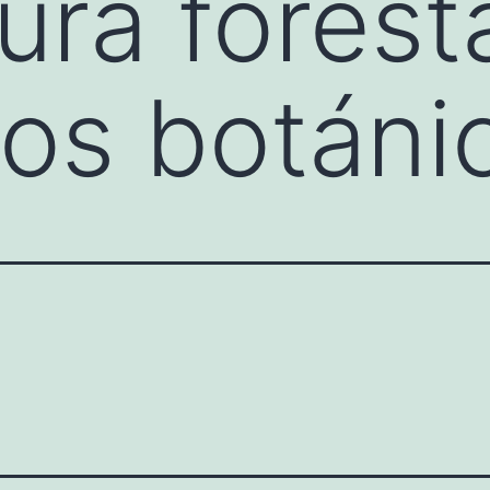
ura forest
os botáni