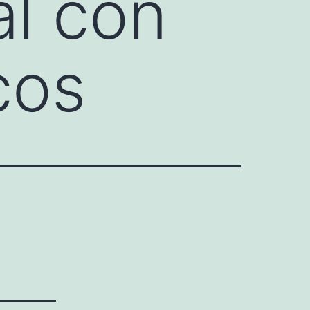
al con
cos