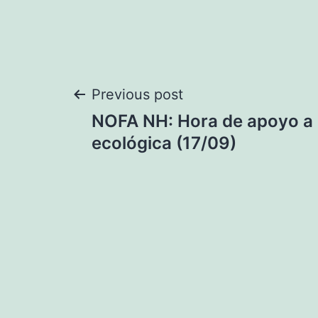
Navegación
Previous post
NOFA NH: Hora de apoyo a l
de
ecológica (17/09)
entradas