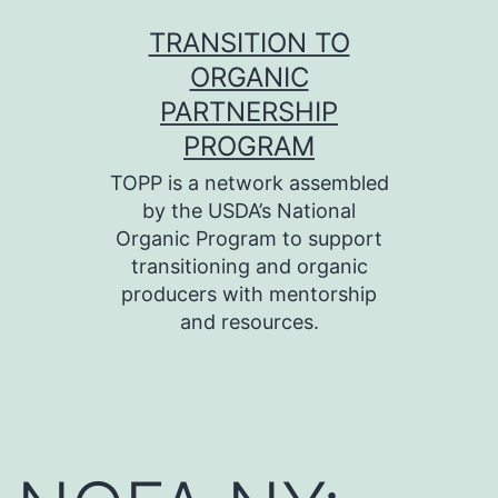
Skip
TRANSITION TO
to
ORGANIC
content
PARTNERSHIP
PROGRAM
TOPP is a network assembled
by the USDA’s National
Organic Program to support
transitioning and organic
producers with mentorship
and resources.