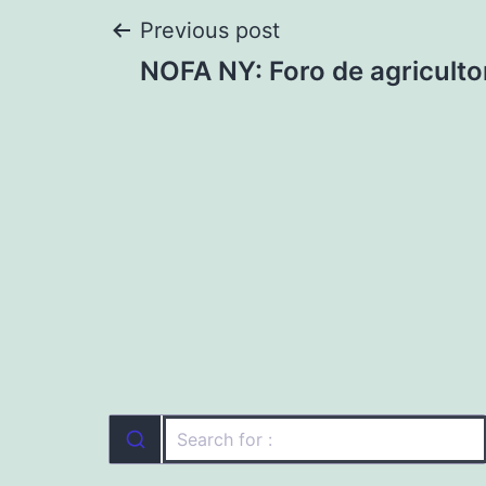
Navegación
Previous post
NOFA NY: Foro de agriculto
de
entradas