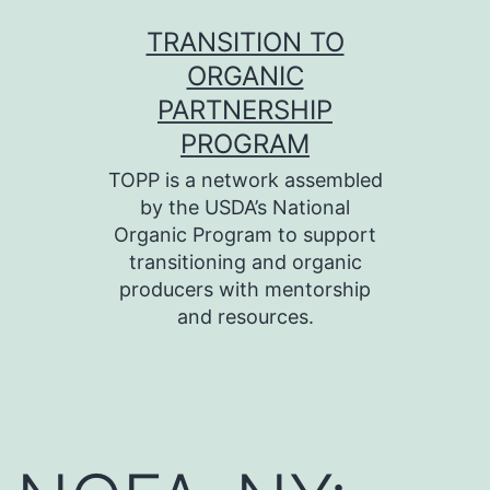
Skip
TRANSITION TO
to
ORGANIC
content
PARTNERSHIP
PROGRAM
TOPP is a network assembled
by the USDA’s National
Organic Program to support
transitioning and organic
producers with mentorship
and resources.