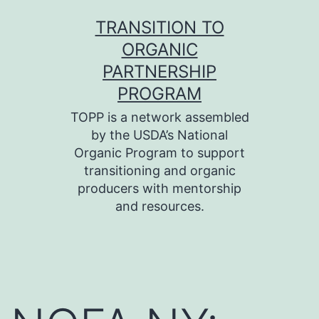
Skip
TRANSITION TO
to
ORGANIC
content
PARTNERSHIP
PROGRAM
TOPP is a network assembled
by the USDA’s National
Organic Program to support
transitioning and organic
producers with mentorship
and resources.