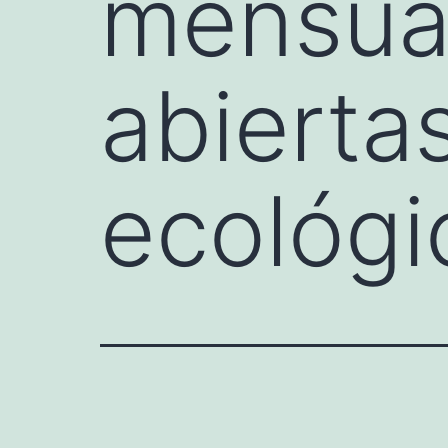
mensual
abierta
ecológi