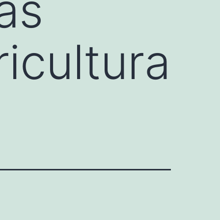
as
icultura