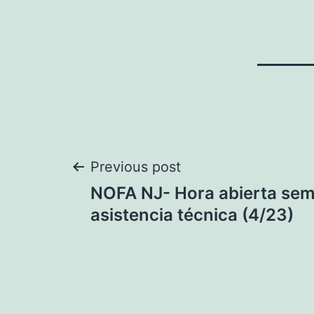
Navegación
Previous post
NOFA NJ- Hora abierta sem
de
asistencia técnica (4/23)
entradas