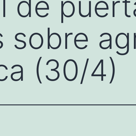
 de puert
s sobre agr
ca (30/4)