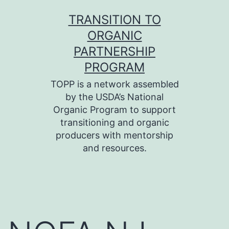
Skip
TRANSITION TO
to
ORGANIC
content
PARTNERSHIP
PROGRAM
TOPP is a network assembled
by the USDA’s National
Organic Program to support
transitioning and organic
producers with mentorship
and resources.