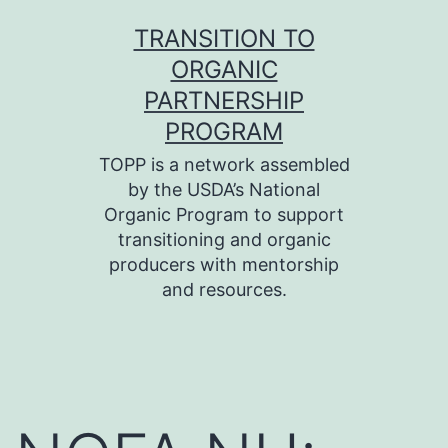
Skip
TRANSITION TO
to
ORGANIC
content
PARTNERSHIP
PROGRAM
TOPP is a network assembled
by the USDA’s National
Organic Program to support
transitioning and organic
producers with mentorship
and resources.