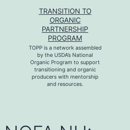
Skip
TRANSITION TO
to
ORGANIC
content
PARTNERSHIP
PROGRAM
TOPP is a network assembled
by the USDA’s National
Organic Program to support
transitioning and organic
producers with mentorship
and resources.