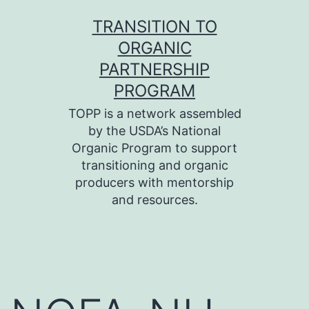
Skip
TRANSITION TO
to
ORGANIC
content
PARTNERSHIP
PROGRAM
TOPP is a network assembled
by the USDA’s National
Organic Program to support
transitioning and organic
producers with mentorship
and resources.