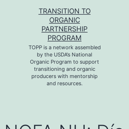
Skip
TRANSITION TO
to
ORGANIC
content
PARTNERSHIP
PROGRAM
TOPP is a network assembled
by the USDA’s National
Organic Program to support
transitioning and organic
producers with mentorship
and resources.