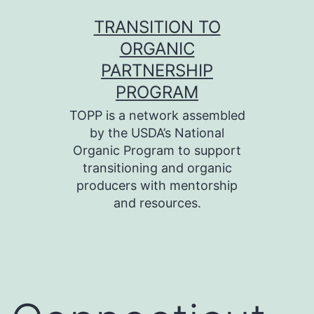
Skip
TRANSITION TO
to
ORGANIC
content
PARTNERSHIP
PROGRAM
TOPP is a network assembled
by the USDA’s National
Organic Program to support
transitioning and organic
producers with mentorship
and resources.