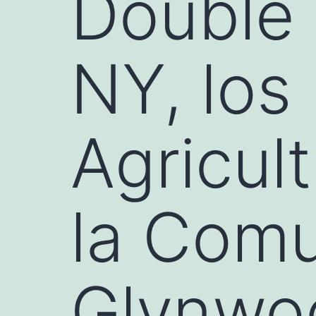
Double
NY, los
Agricul
la Comu
Glynwo