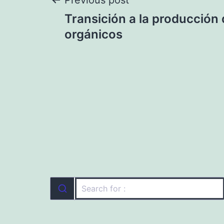
Navegación
Previous post
Transición a la producción
de
orgánicos
entradas