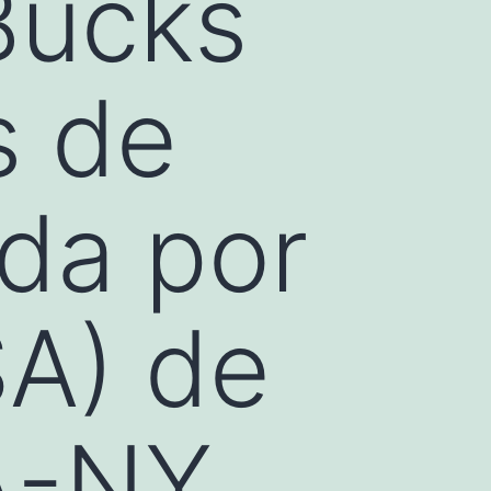
Bucks
s de
ada por
A) de
A-NY