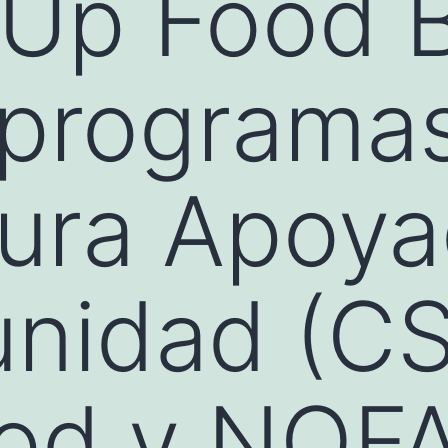
 Up Food 
 programa
tura Apoy
nidad (CS
od y NOF