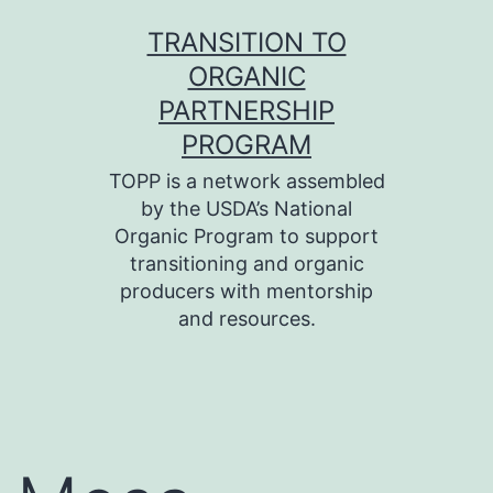
Skip
TRANSITION TO
to
ORGANIC
content
PARTNERSHIP
PROGRAM
TOPP is a network assembled
by the USDA’s National
Organic Program to support
transitioning and organic
producers with mentorship
and resources.