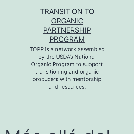
Skip
TRANSITION TO
to
ORGANIC
content
PARTNERSHIP
PROGRAM
TOPP is a network assembled
by the USDA’s National
Organic Program to support
transitioning and organic
producers with mentorship
and resources.