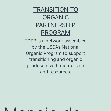
Skip
TRANSITION TO
to
ORGANIC
content
PARTNERSHIP
PROGRAM
TOPP is a network assembled
by the USDA’s National
Organic Program to support
transitioning and organic
producers with mentorship
and resources.