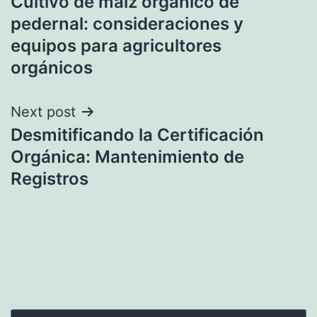
Cultivo de maíz orgánico de
de
pedernal: consideraciones y
entradas
equipos para agricultores
orgánicos
Next post
Desmitificando la Certificación
Orgánica: Mantenimiento de
Registros