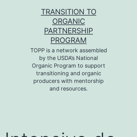
Skip
TRANSITION TO
to
ORGANIC
content
PARTNERSHIP
PROGRAM
TOPP is a network assembled
by the USDA’s National
Organic Program to support
transitioning and organic
producers with mentorship
and resources.