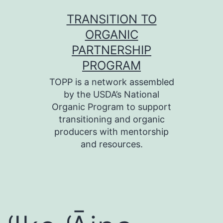
Skip
TRANSITION TO
to
ORGANIC
content
PARTNERSHIP
PROGRAM
TOPP is a network assembled
by the USDA’s National
Organic Program to support
transitioning and organic
producers with mentorship
and resources.